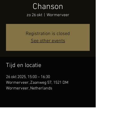
Chanson
zo 26 okt
  |  
Wormerveer
Registration is closed
See other events
Tijd en locatie
26 okt 2025, 15:00 – 16:30
Wormerveer, Zaanweg 57, 1521 DM
Wormerveer, Netherlands
Deel dit evenement