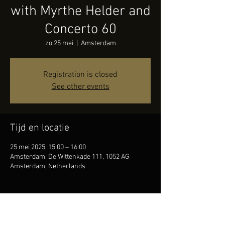
with Myrthe Helder and
Concerto 60
zo 25 mei
  |  
Amsterdam
Registration is closed
See other events
Tijd en locatie
25 mei 2025, 15:00 – 16:00
Amsterdam, De Wittenkade 111, 1052 AG
Amsterdam, Netherlands
Deel dit evenement