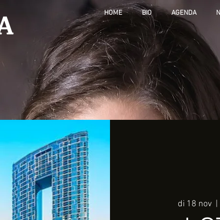
A
HOME
BIO
AGENDA
N
di 18 nov
  | 