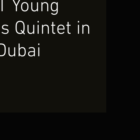
T Young
s Quintet in
Dubai