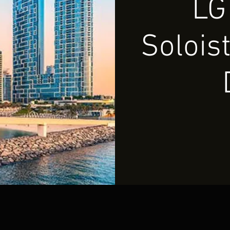
LG
Soloist